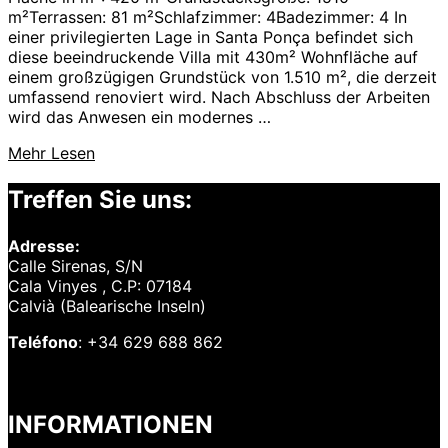
m²Terrassen: 81 m²Schlafzimmer: 4Badezimmer: 4 In
einer privilegierten Lage in Santa Ponça befindet sich
diese beeindruckende Villa mit 430m² Wohnfläche auf
einem großzügigen Grundstück von 1.510 m², die derzeit
umfassend renoviert wird. Nach Abschluss der Arbeiten
wird das Anwesen ein modernes …
über
Mehr
Lesen
„Villa
in
Treffen Sie uns:
Santa
Ponsa“
Adresse:
Calle Sirenas, S/N
Cala Vinyes , C.P: 07184
Calvià (Balearische Inseln)
Teléfono
: +34 629 688 862
INFORMATIONEN