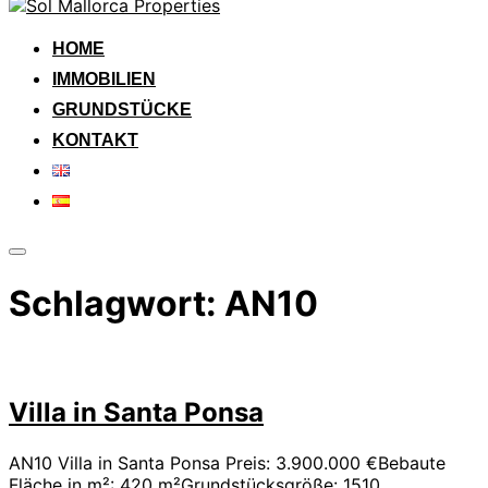
Zum
Inhalt
springen
HOME
IMMOBILIEN
GRUNDSTÜCKE
KONTAKT
Seitenleiste
&
Schlagwort:
AN10
Navigation
umschalten
Villa in Santa Ponsa
AN10 Villa in Santa Ponsa Preis: 3.900.000 €Bebaute
Fläche in m²: 420 m²Grundstücksgröße: 1510