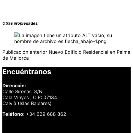
Otras propiedades:
Publicación
Publicación anterior
Nuevo Edificio Residencial en Palma
Navegación
anterior
de Mallorca
de
Encuéntranos
entradas
Dirección:
Calle Sirenas, S/N
Cala Vinyes , C.P: 07184
Calvià (Islas Baleares)
Teléfono
: +34 629 688 862