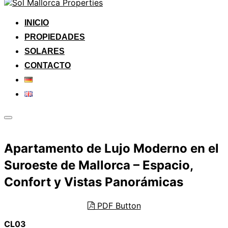
Saltar
al
contenido
INICIO
PROPIEDADES
SOLARES
CONTACTO
Alternar
la
barra
Apartamento de Lujo Moderno en el
lateral
y
Suroeste de Mallorca – Espacio,
la
navegación
Confort y Vistas Panorámicas
PDF Button
CL03