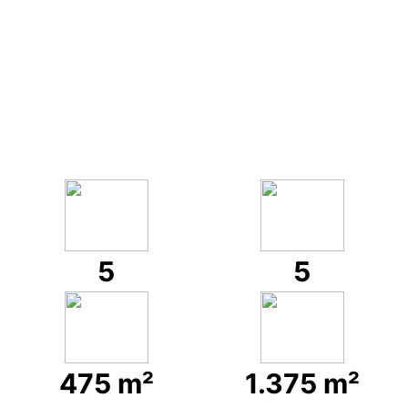
5
5
475 m²
1.375 m²