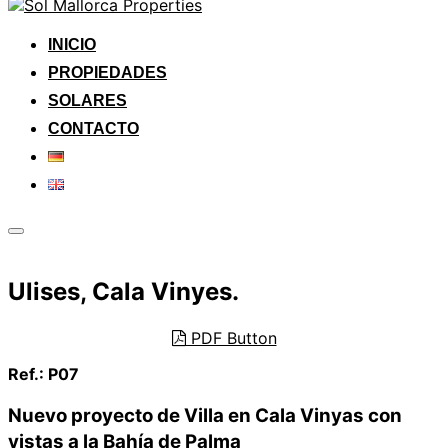
Saltar
al
contenido
INICIO
PROPIEDADES
SOLARES
CONTACTO
Alternar
la
barra
Ulises, Cala Vinyes.
lateral
y
la
navegación
PDF Button
Ref.: P07
Nuevo proyecto de Villa en Cala Vinyas con
vistas a la Bahía de Palma